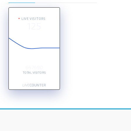
LIVE VISITORS
125
667690
TOTAL VISITORS