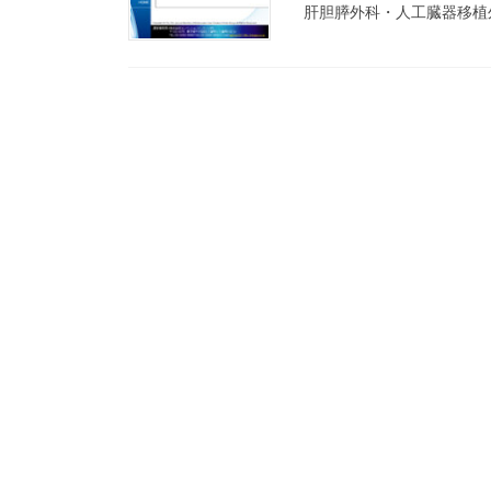
肝胆膵外科・人工臓器移植外